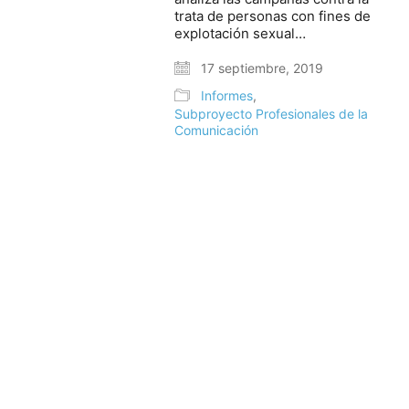
trata de personas con fines de
explotación sexual…
17 septiembre, 2019
Informes
,
EDU2015- 64015-C3-1-R. U. de Huelva
Subproyecto Profesionales de la
EDU2015- 64015-C3-2-R. U. Pompeu Fabra
Comunicación
EDU2015-64015-C3-3-R. U. de Valladolid
diseño web:
© Copyright 2018. Todos los derechos reservados