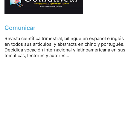
Comunicar
EDU2015- 64015-C3-1-R. U. de Huelva
Revista científica trimestral, bilingüe en español e inglés
EDU2015- 64015-C3-2-R. U. Pompeu Fabra
en todos sus artículos, y abstracts en chino y portugués.
EDU2015-64015-C3-3-R. U. de Valladolid
Decidida vocación internacional y latinoamericana en sus
temáticas, lectores y autores...
diseño web:
© Copyright 2018. Todos los derechos reservados