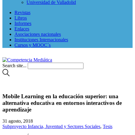
Universidad de Valladolid
Revistas
Libros
Informes
Enlaces
Asociaciones nacionales
Instituciones Internacionales
Cursos y MOOC´s
Search site...
Mobile Learning en la educación superior: una
alternativa educativa en entornos interactivos de
aprendizaje
31 agosto, 2018
Subproyecto Infancia, Juventud y Sectores Sociales
,
Tesis