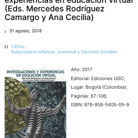
(Eds. Mercedes Rodríguez
Camargo y Ana Cecilia)
31 agosto, 2018
Libros
,
Subproyecto Infancia, Juventud y Sectores Sociales
EDU2015- 64015-C3-1-R. U. de Huelva
EDU2015- 64015-C3-2-R. U. Pompeu Fabra
Año: 2017
EDU2015-64015-C3-3-R. U. de Valladolid
Editorial: Ediciones UGC;
Lugar: Bogotá (Colombia);
Páginas: 87-106;
diseño web:
ISBN: 978-958-5405-05-9