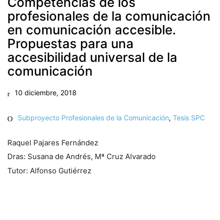
Competencias de los
profesionales de la comunicación
en comunicación accesible.
Propuestas para una
accesibilidad universal de la
EDU2015- 64015-C3-1-R. U. de Huelva
EDU2015- 64015-C3-2-R. U. Pompeu Fabra
comunicación
EDU2015-64015-C3-3-R. U. de Valladolid
10 diciembre, 2018
Subproyecto Profesionales de la Comunicación
,
Tesis SPC
diseño web:
Raquel Pajares Fernández
Dras: Susana de Andrés, Mª Cruz Alvarado
Tutor: Alfonso Gutiérrez
© Copyright 2018. Todos los derechos reservados