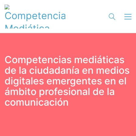
Competencias mediáticas
de la ciudadanía en medios
digitales emergentes en el
ámbito profesional de la
comunicación